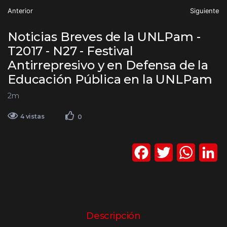
Anterior
Siguiente
Noticias Breves de la UNLPam -
T2017 - N27 - Festival
Antirrepresivo y en Defensa de la
Educación Pública en la UNLPam
2m
4 vistas
0
F
T
W
L
a
w
h
i
c
i
a
n
e
t
t
k
Descripción
b
t
s
e