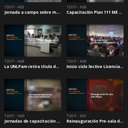
T2017 - N25
T2017 - N26
Jornada a campo sobre manejo sustentable del bosque de Caldén
Capacitación Plan 111 Mil en la Facultad de Ingeniería
T2017 - N28
T2017 - N29
La UNLPam retira título de Profesora Honoraria a la Dra. Highton de Nolasco
Inicio ciclo lectivo Licenciatura en Enfermería Universitaria
T2017 - N30
T2017 - N31
Jornadas de capacitación Facultad de Veterinaria
Reinauguración Pre-sala del Aula Magna Muestra “Casi Lejos Cerca”