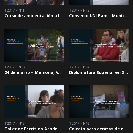
T2017 - N11
T2017 - N12
Curso de ambientación a la vida universitaria en Gral. Pico
Convenio UNLPam – Municipalidad de Santa Rosa
T2017 - N13
T2017 - N14
24 de marzo – Memoria, Verdad y Justicia
Diplomatura Superior en Gestión de los Sistemas Eléctricos
T2017 - N15
T2017 - N16
Taller de Escritura Académica en General Pico
Colecta para centros de evacuados