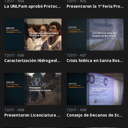
T2017 - N54
T2017 - N55
La UNLPam aprobó Protocolo contra el Acoso Sexual
Presentaron la 1ª Feria Provincial del Libro
T2017 - N56
T2017 - N57
Caracterización Hidrogeológica General de la Zona Central
Crisis hídrica en Santa Rosa: Situación del Bajo Giuliani
T2017 - N58
T2017 - N59
Presentaron Licenciatura en Turismo
Consejo de Decanos de Económicas/Inauguración de las deliberaciones