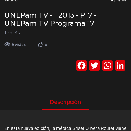
Anterior
Siguiente
UNLPam TV - T2013 - P17 -
UNLPam TV Programa 17
11m 14s
9 vistas
0
F
T
W
L
a
w
h
i
c
i
a
n
e
t
t
k
Descripción
b
t
s
e
o
e
A
d
En esta nueva edición, la médica Grisel Olivera Roulet viene
o
r
p
I