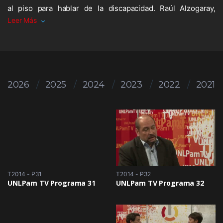
al piso para hablar de la discapacidad. Raúl Alzogaray,
k
p
n
Leer Más
biólogo del Centro de Investigaciones en plagas e
insecticidas, explica qué alternativas hay para el control de
vinchucas. Y dos estudiantes de la Facultad de Ciencias
Humanas narran qué son los centros de estudiantes y cómo
funciona.
2026
2025
2024
2023
2022
2021
T2014 - P31
T2014 - P32
UNLPam TV Programa 31
UNLPam TV Programa 32