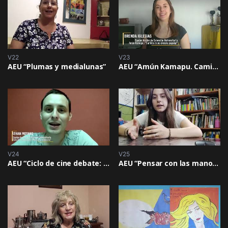
V22
V23
AEU “Plumas y medialunas”
AEU “Amún Kamapu. Camino a una ciencia popular”
V24
V25
AEU “Ciclo de cine debate: Pensar la violencia”
AEU “Pensar con las manos. Difusión y educación acerca de la cultura sorda y la lengua de señas”