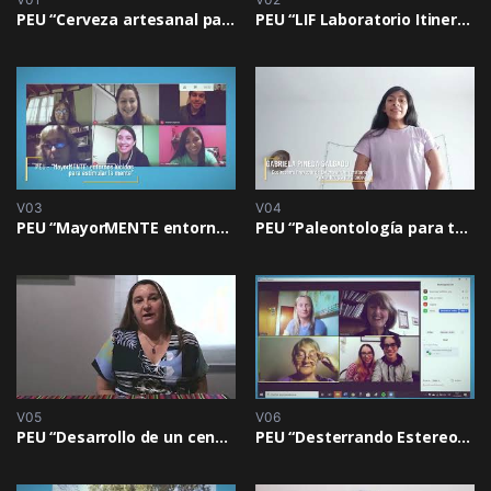
PEU “Cerveza artesanal pampeana en búsqueda de identidad regional”
PEU “LIF Laboratorio Itinerante de Física”
V03
V04
PEU “MayorMENTE entornos lúcidos para estimular la mente”
PEU “Paleontología para todos”
V05
V06
PEU “Desarrollo de un centro interactivo en la Reserva Natural Urbana Benicio Delfín Pérez”
PEU “Desterrando Estereotipos en relación con las Personas con Discapacidad”