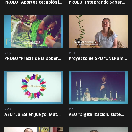
PROEU “Aportes tecnológicos para los productores pecuarios de la AF”
PROEU “Integrando Saberes para fortalecer la Comunicación interna y externa en Salud Institucional”
V18
V19
PROEU “Praxis de la soberanía alimentaria en Santa Rosa La Pampa”
Proyecto de SPU “UNLPamBIENTAL”
V20
V21
AEU “La ESI en juego. Materiales lúdicos para la educación permanente en salud”
AEU “Digitalización, sistematización y difusión de la Colección de Folklore de 1921”