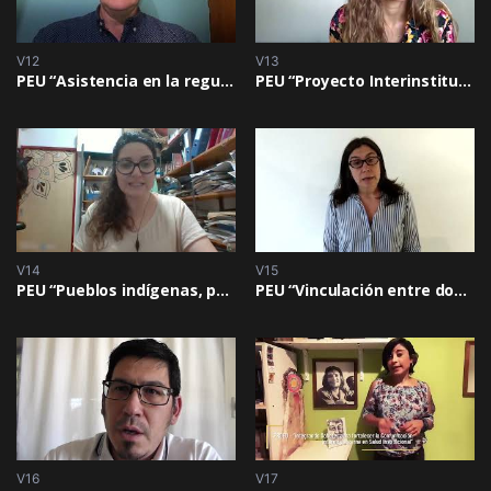
V12
V13
PEU “Asistencia en la regularización de entidades sin fines de lucro”
PEU “Proyecto Interinstitucional de Formación en Manejo de Bosque Nativo y Vivero”
V14
V15
PEU “Pueblos indígenas, prácticas culturales, historia y territorio”
PEU “Vinculación entre docentes y alumnos de escuelas agrotécnicas”
V16
V17