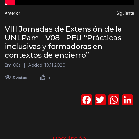
Anterior
Siguiente
VIII Jornadas de Extensión de la
UNLPam - V08 - PEU “Prácticas
inclusivas y formadoras en
contextos de encierro”
2m 06s
Added: 19.11.2020
3 vistas
0
F
T
W
L
a
w
h
i
c
i
a
n
e
t
t
k
Descripción