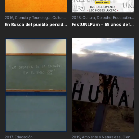
2016
Ciencia y Tecnología
,
Cultura
,
Educación
2023
Cultura
,
Extensión
,
Derecho
,
Historia
,
Educación
,
Ext
En Busca del pueblo perdido. Mariano Miró
FestUNLPam – 65 años defendiendo la educación pública
2017
Educación
2019
Ambiente y Naturaleza
,
Ciencia y Tecnología