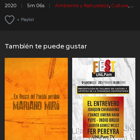
2020
5m 06s
Ambiente y Naturaleza
,
Cultura
,
Ext
+ Playlist
También te puede gustar