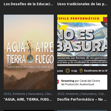
Los Desafíos de la Educación en el Siglo XXI
Usos tradicionales de las plantas en el oeste pampeano – Trailer
2023
Ambiente y Naturaleza
,
Ciencia y Tecnología
2022
Ambiente y Naturaleza
,
Cultura
,
Cultura
“AGUA, AIRE, TIERRA, FUEGO – Capítulo 1: Agua
Desfile Performático – No es Basura