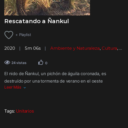
Rescatando a Ñankul
+ Playlist
2020
5m 06s
Ambiente y Naturaleza
,
Cultura
,
Ext
24 vistas
0
El nido de Ñankul, un pichón de águila coronada, es
destruído por una tormenta de verano en el oeste
Leer Más
pampeano. Un grupo de integrantes del CECARA junto a
pobladores de la zona intentarán rescatarlo. Realización del
Centro de Producción Audiovisual de la UNLPam y el
Centro para el Estudio y Conservación de las Aves Rapaces
Tags:
Unitarios
en la Argentina (CECARA). Nominado como Finalista del
Festival Latinoamericano de Naturaleza 2020 en la categoría