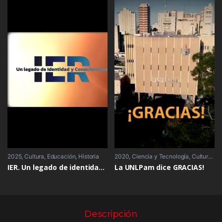
2025
Cultura
,
Educación
,
Historia
2020
Ciencia y Tecnología
,
Cultura
,
Ed
IER. Un legado de identidad y compromiso
La UNLPam dice GRACIAS!
Descripción